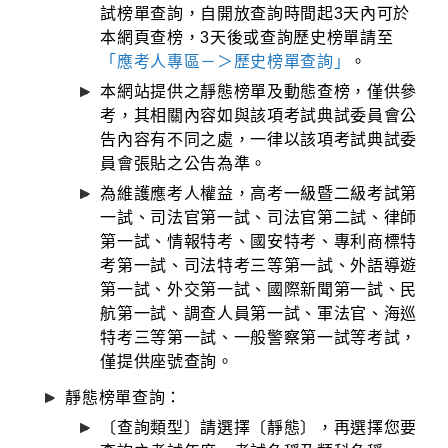
試榜單查詢，自開放查詢時間起3天內可於
本網頁查榜，3天後或查詢歷史榜單請至
「應考人專區－＞歷史榜單查詢」
。
本網站提供之靜態榜單及動態查榜，僅供參
考，其相關內容如與該項考試典試委員會公
告內容有不同之處，一律以該項考試典試委
員會張貼之公告為準。
為維護應考人權益，高考一級暨二級考試第
一試、司法官第一試、司法官第二試、律師
第一試、情報特考、國安特考、專利商標特
考第一試、司法特考三等第一試、外語導遊
第一試、外交第一試、國際新聞第一試、民
航第一試、調查人員第一試、軍法官、海巡
特考三等第一試、一般警察第一試等考試，
僅提供座號查詢。
靜態榜單查詢：
〔查詢類型〕請選擇〔靜態〕，再選擇您要