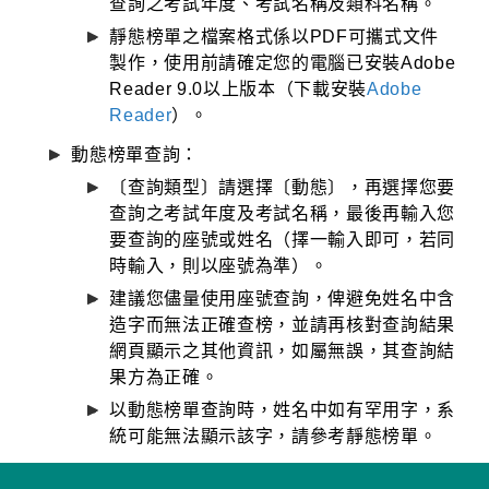
查詢之考試年度、考試名稱及類科名稱。
靜態榜單之檔案格式係以PDF可攜式文件
製作，使用前請確定您的電腦已安裝Adobe
Reader 9.0以上版本（下載安裝
Adobe
Reader
）。
動態榜單查詢：
〔查詢類型〕請選擇〔動態〕，再選擇您要
查詢之考試年度及考試名稱，最後再輸入您
要查詢的座號或姓名（擇一輸入即可，若同
時輸入，則以座號為準）。
建議您儘量使用座號查詢，俾避免姓名中含
造字而無法正確查榜，並請再核對查詢結果
網頁顯示之其他資訊，如屬無誤，其查詢結
果方為正確。
以動態榜單查詢時，姓名中如有罕用字，系
統可能無法顯示該字，請參考靜態榜單。