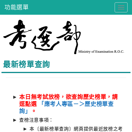
跳
功能選單
Tog
navi
到
:::
主
要
內
最新榜單查詢
容
本日無考試放榜，欲查詢歷史榜單，請
逕點選
「應考人專區－＞歷史榜單查
詢」
。
查榜注意事項：
本〔最新榜單查詢〕網頁提供最近放榜之考