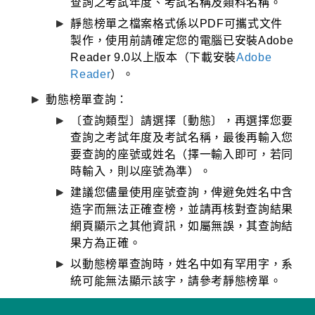
查詢之考試年度、考試名稱及類科名稱。
靜態榜單之檔案格式係以PDF可攜式文件
製作，使用前請確定您的電腦已安裝Adobe
Reader 9.0以上版本（下載安裝
Adobe
Reader
）。
動態榜單查詢：
〔查詢類型〕請選擇〔動態〕，再選擇您要
查詢之考試年度及考試名稱，最後再輸入您
要查詢的座號或姓名（擇一輸入即可，若同
時輸入，則以座號為準）。
建議您儘量使用座號查詢，俾避免姓名中含
造字而無法正確查榜，並請再核對查詢結果
網頁顯示之其他資訊，如屬無誤，其查詢結
果方為正確。
以動態榜單查詢時，姓名中如有罕用字，系
統可能無法顯示該字，請參考靜態榜單。