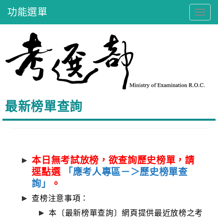
跳
功能選單
Tog
navi
到
:::
主
要
內
最新榜單查詢
容
本日無考試放榜，欲查詢歷史榜單，請
逕點選
「應考人專區－＞歷史榜單查
詢」
。
查榜注意事項：
本〔最新榜單查詢〕網頁提供最近放榜之考