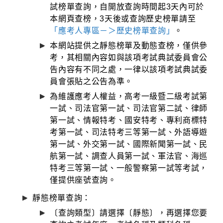
試榜單查詢，自開放查詢時間起3天內可於
本網頁查榜，3天後或查詢歷史榜單請至
「應考人專區－＞歷史榜單查詢」
。
本網站提供之靜態榜單及動態查榜，僅供參
考，其相關內容如與該項考試典試委員會公
告內容有不同之處，一律以該項考試典試委
員會張貼之公告為準。
為維護應考人權益，高考一級暨二級考試第
一試、司法官第一試、司法官第二試、律師
第一試、情報特考、國安特考、專利商標特
考第一試、司法特考三等第一試、外語導遊
第一試、外交第一試、國際新聞第一試、民
航第一試、調查人員第一試、軍法官、海巡
特考三等第一試、一般警察第一試等考試，
僅提供座號查詢。
靜態榜單查詢：
〔查詢類型〕請選擇〔靜態〕，再選擇您要